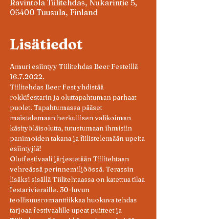
Ravintola Tiilitehdas, Nukarintie 5,
05400 Tuusula, Finland
Lisätiedot
Amuri esiintyy Tiilitehdas Beer Festeillä 
16.7.2022.
Tiilitehdas Beer Fest yhdistää 
rokkifestarin ja oluttapahtuman parhaat 
puolet. Tapahtumassa pääset 
maistelemaan herkullisen valikoiman 
käsityöläisolutta, tutustumaan ihmisiin 
panimoiden takana ja fiilistelemään upeita 
esiintyjiä!
Olutfestivaali järjestetään Tiilitehtaan 
vehreässä perinnemiljöössä. Terassin 
lisäksi sisällä Tiilitehtaassa on katettua tilaa 
festarivieraille. 30-luvun 
teollisuusromanttiikkaa huokuva tehdas 
tarjoaa festivaalille upeat puitteet ja 