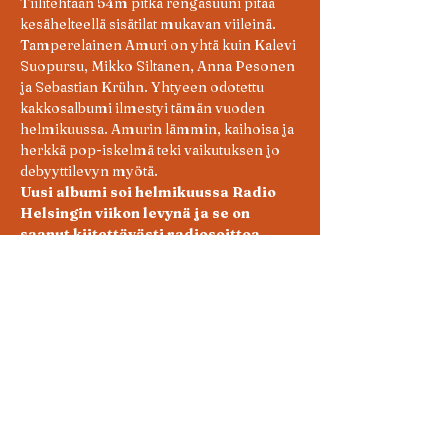
Tiilitehtaan 54m pitkä rengasuuni pitää 
kesähelteellä sisätilat mukavan viileinä.
Tamperelainen Amuri on yhtä kuin Kalevi 
Suopursu, Mikko Siltanen, Anna Pesonen 
ja Sebastian Krühn. Yhtyeen odotettu 
kakkosalbumi ilmestyi tämän vuoden 
helmikuussa. Amurin lämmin, kaihoisa ja 
herkkä pop-iskelmä teki vaikutuksen jo 
debyyttilevyn myötä. 
Uusi albumi soi helmikuussa Radio 
Helsingin viikon levynä ja se on 
saanut kiitettävästi radiosoittoa. 
****
"Toisella albumillaan orkesteri soi 
rempseämmin ja sadunhohtoisemmin 
kuin kaihomielisellä esikoisellaan. Se 
myös määrittyy entistä selvemmin 
itsenäiseksi yhtyeeksi sen sijasta, että olisi 
vain yksi jäsentensä monista 
samankaltaisista projekteista. 
Sebastian 
Krühnin
 letkeä rumpalointi ja 
Anna 
Pesosen
 linjakkaat koskettimet luotaavat 