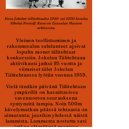
Kuva Jokelan tiilitehtaalta 1940- tai 1950-luvulta
Nikolai Breneff. Kuva on Tuusulan Museon
arkistosta.
Yleinen teollistuminen ja
rakennusalan suhdanteet ajoivat
lopulta monet tiilitehtaat
konkurssiin. Jokelan Tiilitehtaan
aktiivikausi jatkui 85 vuotta ja
viimeiset tiilet Jokelan
Tiilitehtaassa lyötiin vuonna 1959.
Vielä tänäkin päivänä Tiilitehtaan
ympärillä on havaittavissa
savennoston seurauksena
syntyneitä lampia. Noin 500m
kävelymatkan päässä tehtaasta on
uimaranta; juurikin yhdessä näistä
lammista. Lammesta nostettu savi
jatkaa elämäänsä monissa