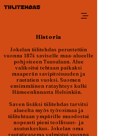
Historia
Jokelan tiilitehdas perustettiin
vuonna 1874 saviselle maa-alueelle
pohjoiseen Tuusulaan. Alue
valikoitui tehtaan paikaksi
maaperän savipitoisuuden ja
rautatien vuoksi. Suomen
ensimmäinen ratayhteys kulki
Hämeenlinnasta Helsinkiin.
Saven lisäksi tiilitehdas tarvitsi
alueelta myös työvoimaa ja
tiilitehtaan ympärille muodostui
nopeasti pieni teollisuus- ja
asutuskeskus. Jokelan oma
rautatieasema valmistui vuonna