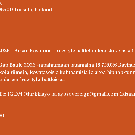
3
 05400 Tuusula, Finland
2026 - Kesän kovimmat freestyle battlet jälleen Jokelassa!
Rap Battle 2026 -tapahtumaan lauantaina 18.7.2026 Ravintola
koja riimejä, kovatasoisia kohtaamisia ja aitoa hiphop-tun
oiduissa freestyle-battleissa.
lle: IG DM @lurkkiayo tai 
ayosovereign@gmail.com
 (Kisaa
00