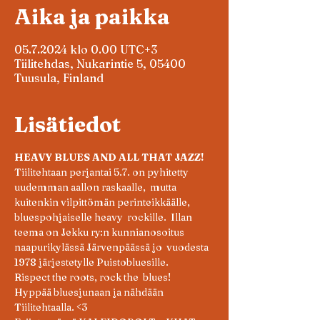
Aika ja paikka
05.7.2024 klo 0.00 UTC+3
Tiilitehdas, Nukarintie 5, 05400
Tuusula, Finland
Lisätiedot
HEAVY BLUES AND ALL THAT JAZZ!   
Tiilitehtaan perjantai 5.7. on pyhitetty 
uudemman aallon raskaalle,  mutta 
kuitenkin vilpittömän perinteikkäälle, 
bluespohjaiselle heavy  rockille.  Illan 
teema on Jekku ry:n kunnianosoitus 
naapurikylässä Järvenpäässä jo  vuodesta 
1978 järjestetylle Puistobluesille. 
Rispect the roots, rock the  blues! 
Hyppää bluesjunaan ja nähdään 
Tiilitehtaalla. <3