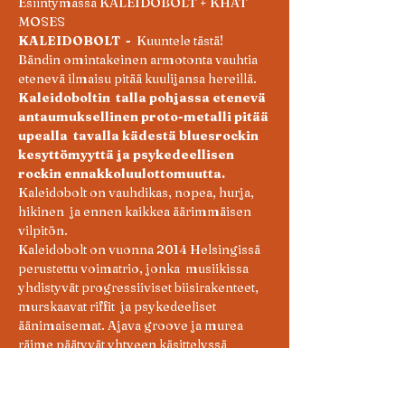
Esiintymässä KALEIDOBOLT + KHAT 
MOSES
KALEIDOBOLT  -  
Kuuntele tästä!
Bändin omintakeinen armotonta vauhtia 
etenevä ilmaisu pitää kuulijansa hereillä. 
Kaleidoboltin  talla pohjassa etenevä 
antaumuksellinen proto-metalli pitää 
upealla  tavalla kädestä bluesrockin 
kesyttömyyttä ja psykedeellisen 
rockin ennakkoluulottomuutta.
Kaleidobolt on vauhdikas, nopea, hurja, 
hikinen  ja ennen kaikkea äärimmäisen 
vilpitön.
Kaleidobolt on vuonna 2014 Helsingissä 
perustettu voimatrio, jonka  musiikissa 
yhdistyvät progressiiviset biisirakenteet, 
murskaavat riffit  ja psykedeeliset 
äänimaisemat. Ajava groove ja murea 
räime päätyvät yhtyeen käsittelyssä 
armottomaan törmäystestiin. Kaleidobolt 
on  huippuunsa viritetty ja arvaamaton 
livebändi, joka on ansainnut  maineensa 