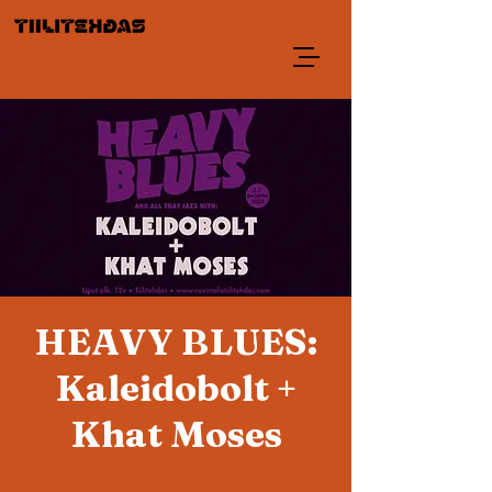
HEAVY BLUES:
Kaleidobolt +
Khat Moses