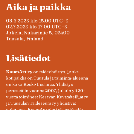
Aika ja paikka
08.6.2023 klo 15.00 UTC+3 –
02.7.2023 klo 17.00 UTC+3
Jokela, Nukarintie 5, 05400
Tuusula, Finland
Lisätiedot
KuumArt ry 
on taideyhdistys, jonka 
kotipaikka on Tuusula ja toiminta-alueena 
on koko Keski-Uusimaa. Yhdistys 
perustettiin vuonna 2007, jolloin yli 30-
vuotta toimineet Keravan Kuvataiteilijat ry 
ja Tuusulan Taideseura ry yhdistivät 
voimansa. KuumArt-nimi viittaa Keski-
Uudenmaan kuntien 
yhteistyöorganisaatioon (KUUMA).
KuumArt järjestää Tiilitehtaalla ISOSTI-