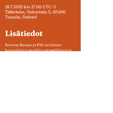
18.7.2025 klo 17.00 UTC+3
Tiilitehdas, Nukarintie 5, 05400
Tuusula, Finland
Lisätiedot
Keravan Rumpu ja Pilli on iloinen 
keravalaisten musiikin ammattilaisten ja 
harrastajien joukko.
Kerupi soittaa Tiilitehtaalla hauskan 
pääsymaksuttoman keikan perjantaina 
18.7.
Soitto kelin mukaan sisällä tai ulkona. 
Tervetuloa!