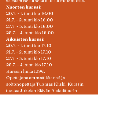
säestämisestä sekä tutuista melodioista.
Nuorten kurssi:
20.7. - 1. tunti klo 16.00
21.7. - 2. tunti klo 16.00
27.7. - 3. tunti klo 16.00
28.7. - 4. tunti klo 16.00
Aikuisten kurssi:
20.7. - 1. tunti klo 17.10
21.7. - 2. tunti klo 17.10
27.7. - 3. tunti klo 17.10
28.7. - 4. tunti klo 17.10
Kurssin hinta 139€.
Opettajana ammattikitaristi ja 
soitonopettaja Tuomas Kiiski. Kurssin 
tuottaa Jokelan Elävän Alakulttuurin 
Kehitysyksikkö eli Jekku ry.
Nuorten kurssin ikäryhmä 7-vuotiaasta 
ylöspäin. Oma kitara on harrastuksen 
kannalta suositeltava, muttei kurssin 
näkökulmasta välttämätön. Tunneille voi 
lainata kitaran talolta. Nuorten kurssin 
osallistujien keski-ikä on 10v. 