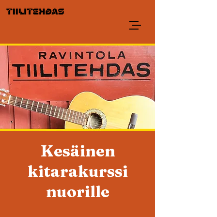
Kesäinen
kitarakurssi
nuorille