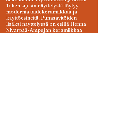
Tiilien sijasta näyttelystä löytyy
modernia taidekeramiikkaa ja
käyttöesineitä. Punasavitöiden
lisäksi näyttelyssä on esillä Henna
Nivarpää-Ampujan keramiikkaa
kivitavarasavesta.
Henna Nivarpää-Ampuja näyttelyä
tukee Tuusulan kunta.
Näyttelyn järjestää Henna
Nivarpää-Ampuja
Tuusulan taiteiden yönä 9.8.
näyttelyssä on mahdollisuus
osallistua pieneen reliefityöpajaan.
Lisätiedot
TÄÄLTÄ
Näyttely on osa Jokelan 150-
vuotisjuhlien näyttelysarjaa
tiilitehtaan Konehuoneella.