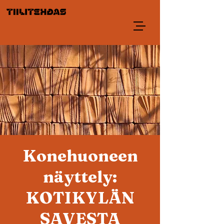
Konehuoneen
näyttely:
KOTIKYLÄN
SAVESTA