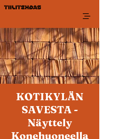
KOTIKYLÄN
SAVESTA -
Näyttely
Konehuoneella