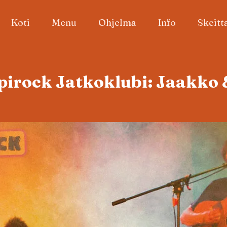
Koti
Menu
Ohjelma
Info
Skeitt
irock Jatkoklubi: Jaakko 