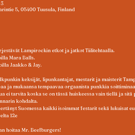
+3
arintie 5, 05400 Tuusula, Finland
estävät Lampirockin etkot ja jatkot Tiilitehtaalla.
illa Mara Balls. 
billa Jaakko & Jay.
punkin keksijät, lipunkantajat, mestarit ja maisterit Tamp
eaa ja mukaansa tempaavaa orgaanista punkkia soittiminaan
i tarvita koska se on tässä huiskeessa vain tiellä ja sitä pa
ennarin kohdalta.
ertänyt Suomessa kaikki isoimmat festarit sekä lukuisat eu
elta 12e
an hoitaa Mr. Beefburgers!