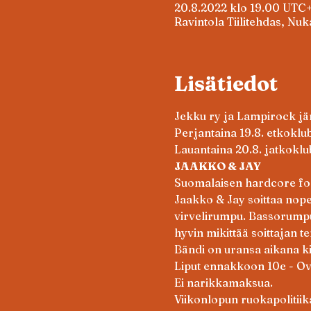
20.8.2022 klo 19.00 UTC
Ravintola Tiilitehdas, Nuk
Lisätiedot
Jekku ry ja Lampirock järj
Perjantaina 19.8. etkoklub
Lauantaina 20.8. jatkoklu
JAAKKO & JAY
Suomalaisen hardcore folk
Jaakko & Jay soittaa nop
virvelirumpu. Bassorumpua e
hyvin mikittää soittajan t
Bändi on uransa aikana ki
Liput ennakkoon 10e - Ov
Ei narikkamaksua.
Viikonlopun ruokapolitiik