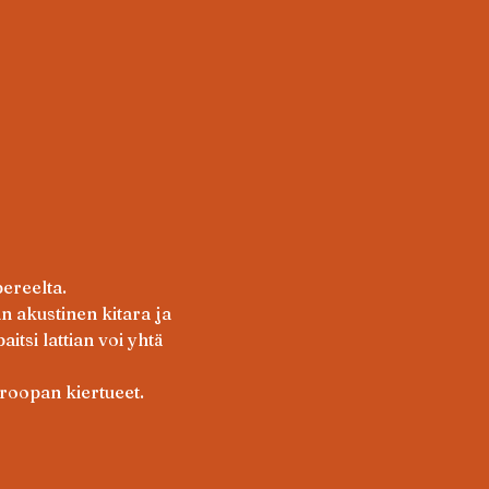
ereelta.
 akustinen kitara ja 
itsi lattian voi yhtä 
roopan kiertueet.