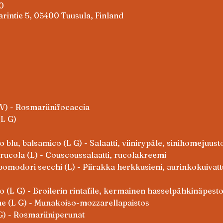
0
arintie 5, 05400 Tuusula, Finland
V) - Rosmariinifocaccia
(L G)
 blu, balsamico (L G) - Salaatti, viinirypäle, sinihomejuus
rucola (L) - Couscoussalaatti, rucolakreemi
 pomodori secchi (L) - Piirakka herkkusieni, aurinkokuivattu 
o (L G) - Broilerin rintafile, kermainen hasselpähkinäpest
e (L G) - Munakoiso-mozzarellapaistos
G) - Rosmariiniperunat