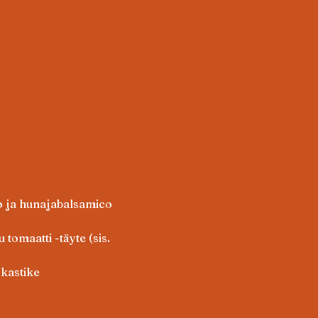
to ja hunajabalsamico
tomaatti -täyte (sis. 
okastike