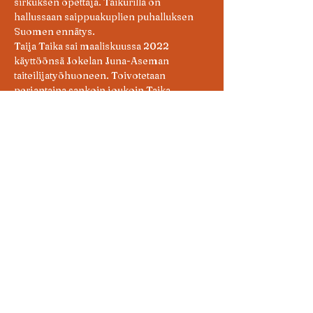
sirkuksen opettaja. Taikurilla on 
hallussaan saippuakuplien puhalluksen 
Suomen ennätys.
Taija Taika sai maaliskuussa 2022 
käyttöönsä Jokelan Juna-Aseman 
taiteilijatyöhuoneen. Toivotetaan 
perjantaina sankoin joukoin Taika 
tervetulleeksi Jokelaan!
KuumArtin 
Minä Elän!
-taidenäyttely on 
perjantaina 13.5. poikkeuksellisesti 
avoinna klo. 20.00 saakka. Taikashown 
kesto n. 30min. Taidenäyttelyn ehtii 
kiertää ennen taikaesitystä tai vielä 
esityksen jälkeen.
Myös lapset ovat tervetulleita esitykseen 
vanhempien seurassa! Lasten kanssa 
kotiin viimeistään klo. 20.00. 
Pääsylippu 8e. 
Jekku ry haluaa MAGIK IS ART-teemalla 
nostaa taikurin esityksen esittävänä 
taiteenlajina perinteisen kuvataiteen 
rinnalle.