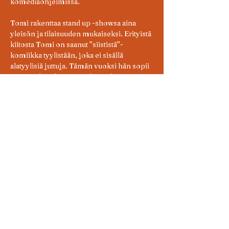
komediaohjelmissa.
Tomi rakenttaa stand up -showsa aina 
yleisön ja tilaisuuden mukaiseksi. Erityistä 
kiitosta Tomi on saanut ”siististä”-
komiikka tyylistään, joka ei sisällä 
alatyylisiä juttuja. Tämän vuoksi hän sopii 
esiintyjäksi tilaisuuteen kuin tilaisuuteen.
Tomin vahvan esiintymis- sekä 
käsikirjoituskokemuksen ansiosta 
esityksenne on aina ainutlaatuinen ja 
omakohtainen.
Ennen Tomin keikkaa Tiilitehtaan lavalla 
esiintyy 'open mic' -henkisesti koomikot 
Atte Liikanen, Pipsa Lotta ja Minna 
Tuominen. Aten, Pipsan ja Minnan keikat 
lyhyempiä settejä. Tomilta täysi 
keikkasetti. 
Liput 16e 