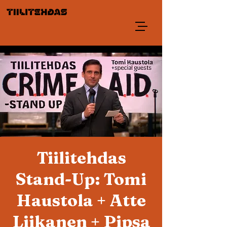
Tiilitehdas
Stand-Up: Tomi
Haustola + Atte
Liikanen + Pipsa