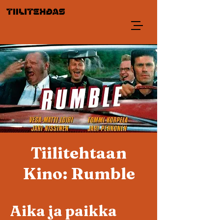
Tiilitehtaan
Kino: Rumble
Aika ja paikka