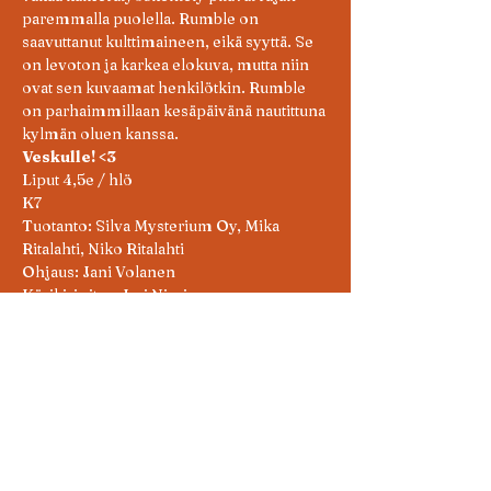
paremmalla puolella. Rumble on 
saavuttanut kulttimaineen, eikä syyttä. Se 
on levoton ja karkea elokuva, mutta niin 
ovat sen kuvaamat henkilötkin. Rumble 
on parhaimmillaan kesäpäivänä nautittuna 
kylmän oluen kanssa.
Veskulle! <3
Liput 4,5e / hlö

K7
Tuotanto: Silva Mysterium Oy, Mika 
Ritalahti, Niko Ritalahti

Ohjaus: Jani Volanen

Käsikirjoitus: Jari Nissinen

Kuvaus: Kari Sohlberg

Äänitys: Olli Huhtanen

Miksaus: Peter Nordström

Leikkaus: Kimmo Taavila

Puvustus: Titta Kettunen

Maskeeraus: Mirva Muona

Lavastus: Heli Laine
Ensi-Ilta 2.1.2003