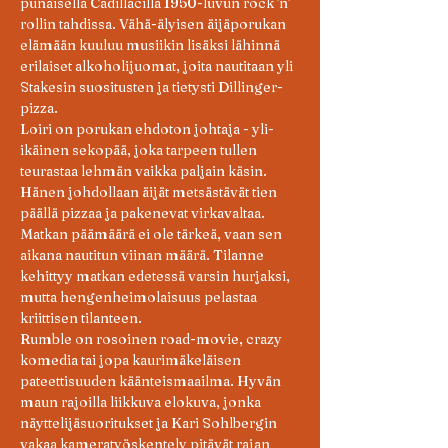
punaisella Cadillacilla 1950-luvun rock 'n' 
rollin tahdissa. Vähä-älyisen äijäporukan 
elämään kuuluu musiikin lisäksi lähinnä 
erilaiset alkoholijuomat, joita nautitaan yli 
Stakesin suositusten ja tietysti Dillinger-
pizza.
Loiri on porukan ehdoton johtaja - yli-
ikäinen sekopää, joka tarpeen tullen 
teurastaa lehmän vaikka paljain käsin. 
Hänen johdollaan äijät metsästävät tien 
päällä pizzaa ja pakenevat virkavaltaa. 
Matkan päämäärä ei ole tärkeä, vaan sen 
aikana nautitun viinan määrä. Tilanne 
kehittyy matkan edetessä varsin hurjaksi, 
mutta hengenheimolaisuus pelastaa 
kriittisen tilanteen.
Rumble on rosoinen road-movie, crazy 
komedia tai jopa kaurimäkeläisen 
pateettisuuden käänteismaailma. Hyvän 
maun rajoilla liikkuva elokuva, jonka 
näyttelijäsuoritukset ja Kari Sohlbergin 
vakaa kameratyöskentely pitävät rajan 