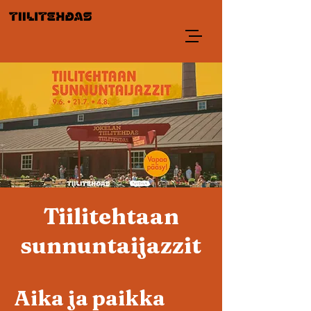
Tiilitehtaan
sunnuntaijazzit
Aika ja paikka