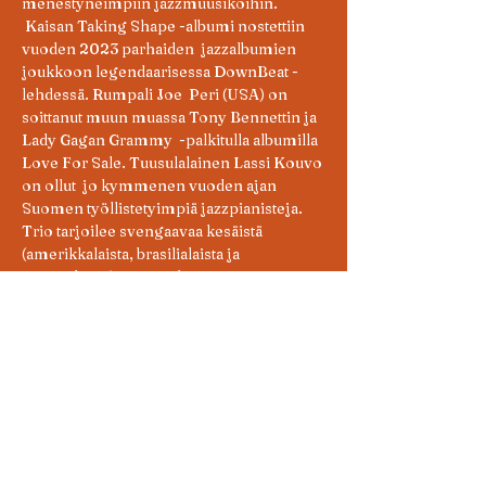
menestyneimpiin jazzmuusikoihin. 
 Kaisan Taking Shape -albumi nostettiin 
vuoden 2023 parhaiden  jazzalbumien 
joukkoon legendaarisessa DownBeat -
lehdessä. Rumpali Joe  Peri (USA) on 
soittanut muun muassa Tony Bennettin ja 
Lady Gagan Grammy  -palkitulla albumilla 
Love For Sale. Tuusulalainen Lassi Kouvo 
on ollut  jo kymmenen vuoden ajan 
Suomen työllistetyimpiä jazzpianisteja.
Trio tarjoilee svengaavaa kesäistä 
(amerikkalaista, brasilialaista ja 
 suomalaista) jazzia ja bossa novaa 
taidokkaasti esitettynä. Lassi on  tehnyt 
jazzsovituksia tutuista suomalaisista 
kappaleista. Konsertin  aikana kuullaan 
myös Kaisan ja Lassin omia sävellyksiä.	
Konsertti  alkaa klo 14, jazzjamit alkavat 
klo 15 jälkeen. Vapaa pääsy, tervetuloa 
 nauttimaan svengaavasta musiikista sekä 
baarin ja ravintolan antimista!