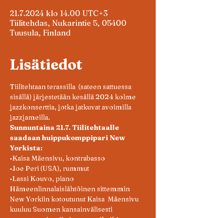
21.7.2024 klo 14.00 UTC+3
Tiilitehdas, Nukarintie 5, 05400
Tuusula, Finland
Lisätiedot
Tiilitehtaan terassilla  (sateen sattuessa 
sisällä) järjestetään kesällä 2024 kolme 
jazzkonserttia, jotka jatkuvat avoimilla 
jazzjameilla. 	
Sunnuntaina 21.7. Tiilitehtaalle 
saadaan huippukomppipari New 
Yorkista:
•Kaisa Mäensivu, kontrabasso
•Joe Peri (USA), rummut
•Lassi Kouvo, piano	 
Hämeenlinnalaislähtöinen sittemmin 
New Yorkiin kotoutunut Kaisa  Mäensivu 
kuuluu Suomen kansainvälisesti 